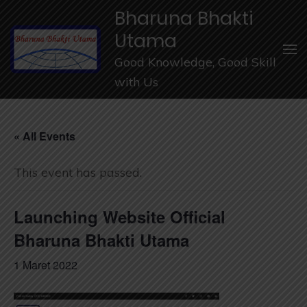
Lompat
Bharuna Bhakti
ke
Utama
konten
Good Knowledge, Good Skill
(Tekan
with Us
Enter)
« All Events
This event has passed.
Launching Website Official
Bharuna Bhakti Utama
1 Maret 2022