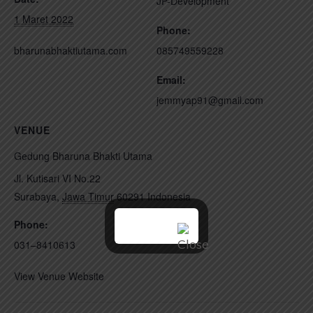
JP-Development
1 Maret 2022
Phone:
bharunabhaktiutama.com
085749559228
Email:
jemmyap91@gmail.com
VENUE
Gedung Bharuna Bhakti Utama
Jl. Kutisari VI No.22
Surabaya
,
Jawa Timur
60291
Indonesia
Phone:
031–8410613
View Venue Website