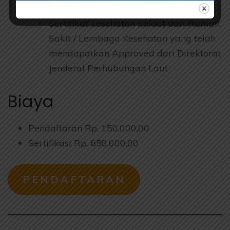
Sertifikat Basic Safety Trainning (BST)
Sertifikat kesehatan pelaut dari Rumah
Sakit / Lembaga Kesehatan yang telah
mendapatkan Approved dari Direktorat
Jenderal Perhubungan Laut
Biaya
Pendaftaran Rp. 150.000,00
Sertifikasi Rp. 650.000,00
PENDAFTARAN