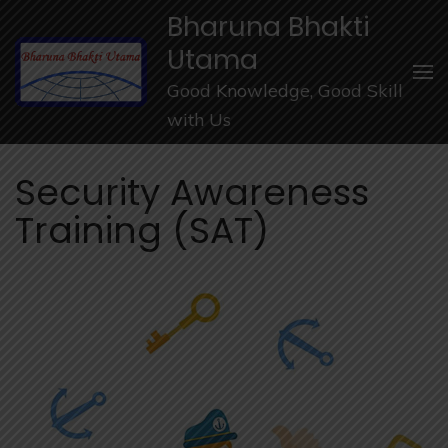
Lompat
Bharuna Bhakti
ke
Utama
konten
Good Knowledge, Good Skill
(Tekan
with Us
Enter)
Security Awareness
Training (SAT)