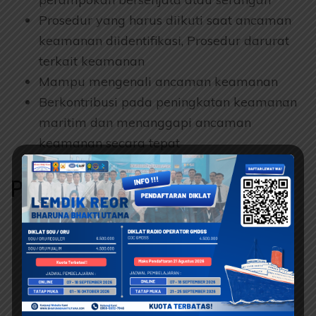
Prosedur yang harus diikuti saat ancaman
keamanan diidentifikasi, Prosedur darurat
terkait keamanan
Mampu mengenali ancaman keamanan
Berkontribusi pada peningkatan keamanan
maritim dan menanggapi ancaman
keamanan secara tepat
Persyaratan
Perwira Dan Kru Kapal
Scan Dokumen Asli :
Kartu Tanda Penduduk (KTP)
Akte Kelahiran / Surat Keterangan
Kenal Lahir