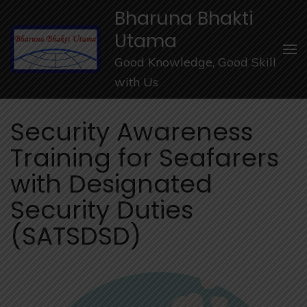
Lompat
Bharuna Bhakti
ke
Utama
konten
Good Knowledge, Good Skill
(Tekan
with Us
Enter)
Security Awareness
Training for Seafarers
with Designated
Security Duties
(SATSDSD)