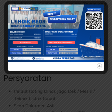
berbahaya (Senjata Api, Senjata Tajam dan
Zat- zat kimia, serta Zat adektif (Narkoba)),
Etika dalam pemeriksaan.
Penerapan sistem dalam berbagai level
keamanan.
Perencanaan tanggap darurat dan
penjadwalan kegiatan pelatihan tanggap
darurat.
Cara pencatatan dan dokumentasi kegiatan.
Persyaratan
Pelaut Rating Dinas Jaga Dek / Mesin /
Teknik Listrik Kapal
Scan Dokumen Asli :