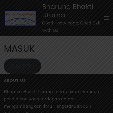
Lompat
Bharuna Bhakti
ke
Utama
konten
Good Knowledge, Good Skill
(Tekan
with Us
Enter)
MASUK
SIM_BBU
ABOUT US
Bharuna Bhakti Utama merupakan lembaga
pendidikan yang terdepan dalam
mengembangkan Ilmu Pengetahuan dan