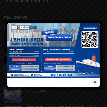
Teknologi Kemaritiman
FOLLOW US
RECENT POSTS
KENAIKAN ISA AL-MASIH 2024
9 Mei 2024
Selamat Hari Raya Nyepi 2024
11 Maret 2024