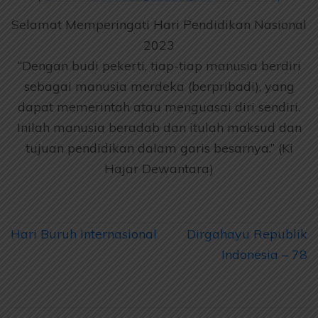
Selamat Memperingati Hari Pendidikan Nasional
2023
“Dengan budi pekerti, tiap-tiap manusia berdiri
sebagai manusia merdeka (berpribadi), yang
dapat memerintah atau menguasai diri sendiri.
Inilah manusia beradab dan itulah maksud dan
tujuan pendidikan dalam garis besarnya.” (Ki
Hajar Dewantara)
Navigasi
Hari Buruh Internasional
Dirgahayu Republik
pos
Indonesia – 78