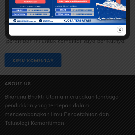
Situs
Web
Simpan nama, email, dan situs web saya pada
peramban ini untuk komentar saya berikutnya.
ABOUT US
Bharuna Bhakti Utama merupakan lembaga
pendidikan yang terdepan dalam
mengembangkan Ilmu Pengetahuan dan
Teknologi Kemaritiman