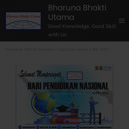
Lompat
Bharuna Bhakti
ke
Utama
konten
Good Knowledge, Good Skill
(Tekan
with Us
Enter)
Diposkan oleh
Eri Kusyairi
Diposkan pada
1 Mei 2023