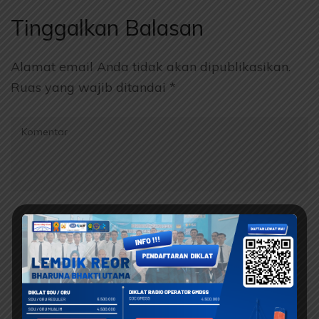
Tinggalkan Balasan
Alamat email Anda tidak akan dipublikasikan.
Ruas yang wajib ditandai
*
Komentar
Name
*
Email
*