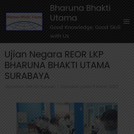
Lompat
Bharuna Bhakti
ke
Utama
konten
Good Knowledge, Good Skill
(Tekan
with Us
Enter)
Ujian Negara REOR LKP
BHARUNA BHAKTI UTAMA
SURABAYA
Diposkan oleh
Eri Kusyairi
Diposkan pada
9 Maret 2022