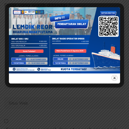
Ruas yang wajib ditandai
*
Komentar
Name
*
Email
*
Situs
Web